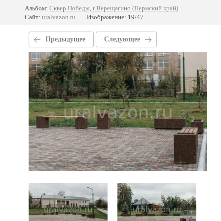
Альбом:
Сквер Победы, г.Верещагино (Пермский край)
Сайт:
uralvazon.ru
Изображение: 19/47
Предыдущее
Следующее