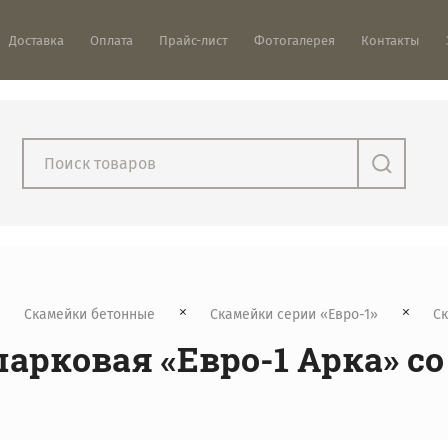
Доставка
Оплата
Прайс-лист
Фотогалерея
Контакты
Скамейки бетонные
Скамейки серии «Евро-1»
  С
арковая «Евро-1 Арка» с